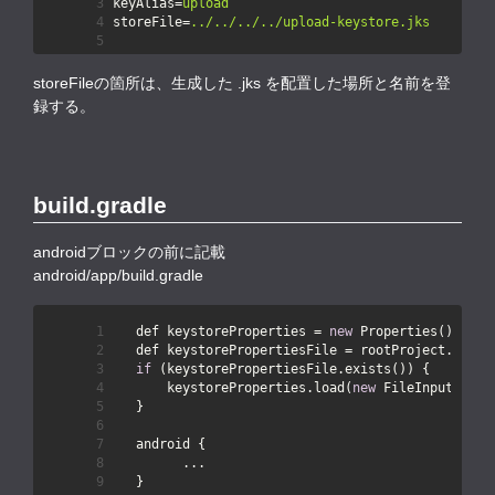
keyAlias
=
upload
storeFile
=
../../../../upload-keystore.jks
storeFileの箇所は、生成した .jks を配置した場所と名前を登
録する。
build.gradle
androidブロックの前に記載
android/app/build.gradle
   def keystoreProperties = 
new
   def keystorePropertiesFile = rootProject.file(
if
       keystoreProperties.load(
new