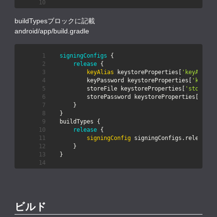
buildTypesブロックに記載
android/app/build.gradle
signingConfigs
release
keyAlias
 keystoreProperties[
'keyAlias'
           keyPassword keystoreProperties[
'keyPas
           storeFile keystoreProperties[
'storeFil
           storePassword keystoreProperties[
'stor
release
signingConfig
ビルド