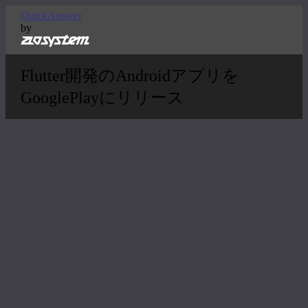
QuickAnswer
by
Flutter開発のAndroidアプリを
GooglePlayにリリース