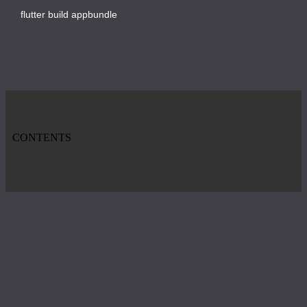
flutter build appbundle
CONTENTS