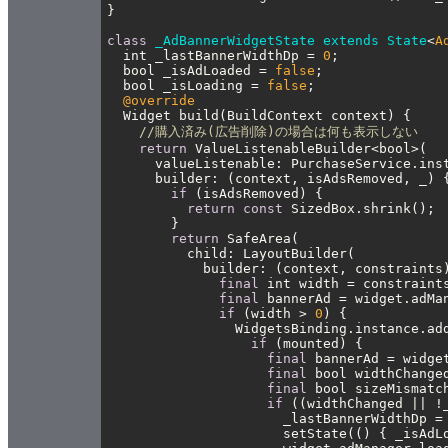
class
_AdBannerWidgetState
extends
State
<
A
  int _lastBannerWidthDp = 
0
  bool _isAdLoaded = 
false
  bool _isLoading = 
false
@override
//購入済み(広告削除)の場合は何も表示しない
return
if
return
const
return
final
final
if
 (width > 
0
if
final
final
final
 bool sizeMismatc
if
                      setState(() { _isAdL