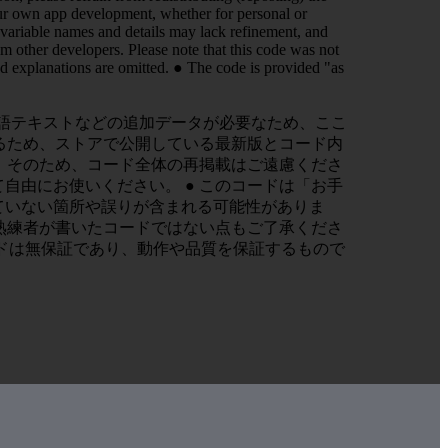
 your own app development, whether for personal or
 variable names and details may lack refinement, and
om other developers. Please note that this code was not
ed explanations are omitted. ● The code is provided "as
声・多言語テキストなどの追加データが必要なため、ここ
るため、ストアで公開している最新版とコード内
。そのため、コード全体の再掲載はご遠慮くださ
由にお使いください。 ● このコードは「お手
ていない箇所や誤りが含まれる可能性がありま
熟練者が書いたコードではない点もご了承くださ
ードは無保証であり、動作や品質を保証するもので