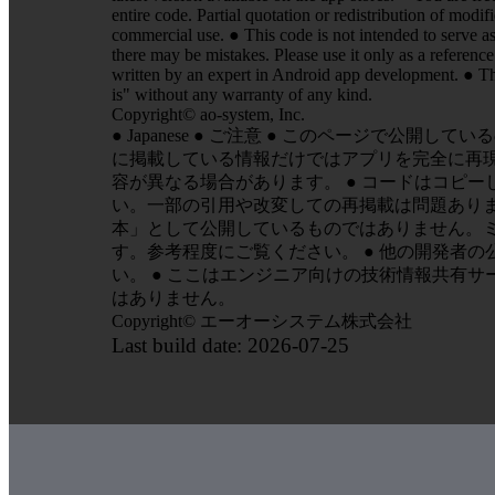
entire code. Partial quotation or redistribution of mod
commercial use. ● This code is not intended to serve as
there may be mistakes. Please use it only as a referenc
written by an expert in Android app development. ● Thi
is" without any warranty of any kind.
Copyright© ao-system, Inc.
● Japanese ● ご注意 ● このページで
に掲載している情報だけではアプリを完全に再現
容が異なる場合があります。 ● コードはコピ
い。一部の引用や改変しての再掲載は問題ありま
本」として公開しているものではありません。
す。参考程度にご覧ください。 ● 他の開発者
い。 ● ここはエンジニア向けの技術情報共有
はありません。
Copyright© エーオーシステム株式会社
Last build date: 2026-07-25