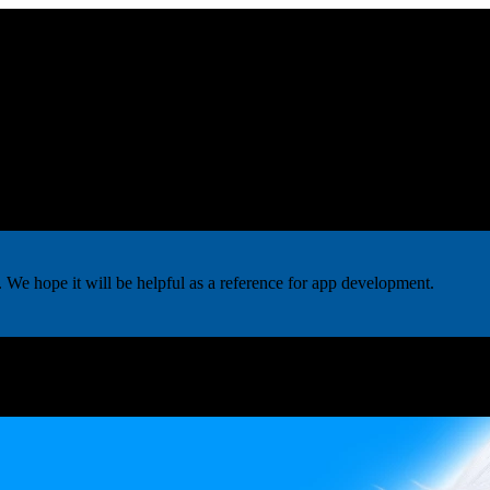
ed as a hobby.
We hope it will be helpful as a reference for app development.