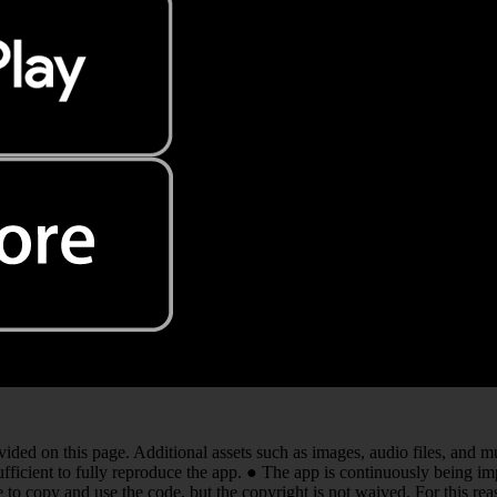
ed on this page. Additional assets such as images, audio files, and mult
sufficient to fully reproduce the app. ● The app is continuously being i
e to copy and use the code, but the copyright is not waived. For this reas