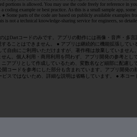
ified portions is allowed. You may use the code freely for reference in
 a coding example or best practice. As this is a small sample app, some
e. ● Some parts of the code are based on publicly available examples fr
s is not a technical knowledge-sharing service for engineers, so detail
公開しているのはDartコードのみです。アプリの動作には画像・音
することはできません。 ● アプリは継続的に機能拡張してい
ーして自由にご利用いただけますが、著作権は放棄していません
せん。個人利用・商用利用を問わず、アプリ開発の参考として自
ミニアプリとして作成しているため、変数名など細部に配慮し
の公開コードを参考にした部分も含まれています。アプリ開発の
サービスではないため、詳細な説明は省略しています。 ● 本コ