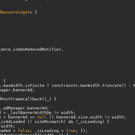
dBannerWidget
> 
h = bannerAd == 
null
oaded = 
false
; _isLoading = 
true