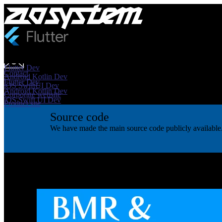
This page showcases a very simple Flutter-developed app that I creat
Flutter Dev
Contact
Android Kotlin Dev
Flutter Dev
iOS SwiftUI Dev
Android Kotlin Dev
Corporate website
iOS Swift UI Dev
Product site
Source code
We have made the main source code publicly available. 
Basal metabolic rate calculation.
基礎代謝量計算