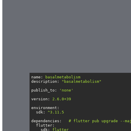
name
: 
basalmetabolism
description
: 
"basalmetabolism"
publish_to
: 
'none'
version
: 
2.6.0+39
environment
:
sdk
: 
^3.11.5
dependencies
:   
# flutter pub upgrade --ma
flutter
:
sdk
: 
flutter