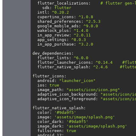
flutter_localizations
:    
# flutter gen-
sdk
: 
flutter
intl
: 
^0.20.2
cupertino_icons
: 
^1.0.8
shared_preferences
: 
^2.5.3
google_mobile_ads
: 
^9.0.0
wakelock_plus
: 
^1.4.0
in_app_review
: 
^2.0.11
app_settings
: 
^8.0.3
in_app_purchase
: 
^3.2.0
dev_dependencies
:
flutter_lints
: 
^6.0.0
flutter_launcher_icons
: 
^0.14.4    #flut
flutter_native_splash
: 
^2.4.6     #flutt
flutter_icons
:
android
: 
"launcher_icon"
ios
: 
true
image_path
: 
"assets/icon/icon.png"
adaptive_icon_background
: 
"assets/icon/i
adaptive_icon_foreground
: 
"assets/icon/i
flutter_native_splash
:
color
: 
'#9da9f5'
image
: 
'assets/image/splash.png'
color_dark
: 
'#9da9f5'
image_dark
: 
'assets/image/splash.png'
fullscreen
: 
true
android_12
: