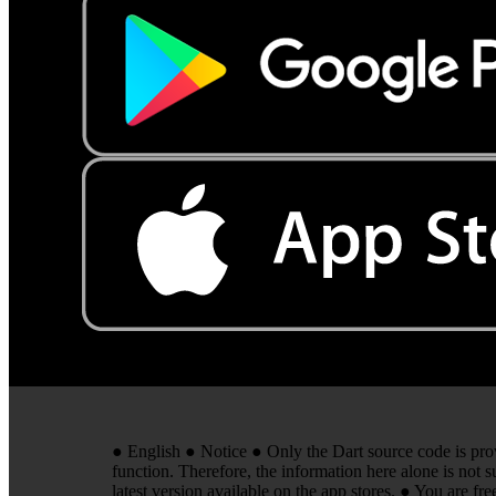
● English ● Notice ● Only the Dart source code is provid
function. Therefore, the information here alone is not 
latest version available on the app stores. ● You are fre