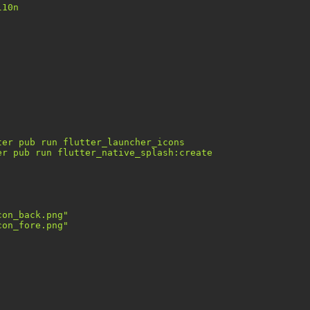
l10n
ter pub run flutter_launcher_icons
er pub run flutter_native_splash:create
con_back.png"
con_fore.png"