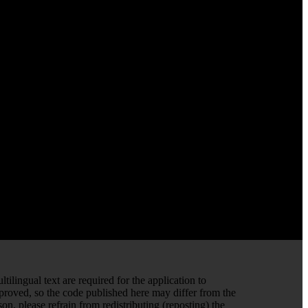
ilingual text are required for the application to
mproved, so the code published here may differ from the
on, please refrain from redistributing (reposting) the