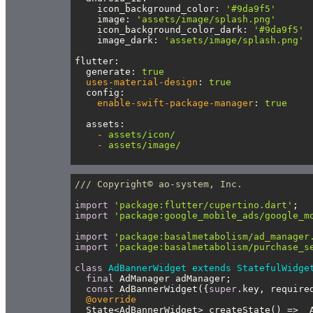
icon_background_color
: 
'#9da9f5'
image
: 
'assets/image/splash.png'
icon_background_color_dark
: 
'#9da9f5'
image_dark
: 
'assets/image/splash.png'
flutter
:
generate
: 
true
uses-material-design
: 
true
config
:
enable-swift-package-manager
: 
true
assets
:
-
assets/icon/
-
assets/image/
/// Copyright© ao-system, Inc.
import
'package:flutter/cupertino.dart'
import
'package:google_mobile_ads/google_m
import
'package:basalmetabolism/ad_manager
import
'package:basalmetabolism/purchase_s
class
AdBannerWidget
extends
StatefulWidge
final
const
 AdBannerWidget({
super
.key, require
@override