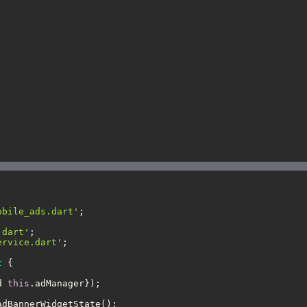
obile_ads.dart'
.dart'
ervice.dart'
t
d 
this