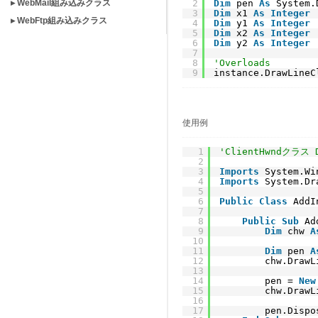
▸ WebMail組み込みクラス
2
Dim
pen 
As
System.
3
Dim
x1 
As
Integer
▸ WebFtp組み込みクラス
4
Dim
y1 
As
Integer
5
Dim
x2 
As
Integer
6
Dim
y2 
As
Integer
7
8
'Overloads
9
instance.DrawLineC
使用例
1
'ClientHwndクラス 
2
3
Imports
System.Wi
4
Imports
System.Dr
5
6
Public
Class
AddI
7
8
Public
Sub
Ad
9
Dim
chw 
A
10
11
Dim
pen 
A
12
chw.DrawL
13
14
pen = 
New
15
chw.DrawL
16
17
pen.Dispo