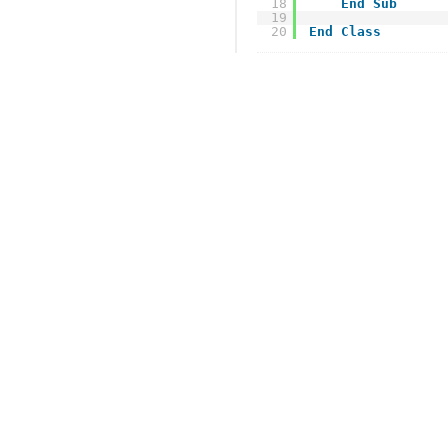
18
End
Sub
19
20
End
Class