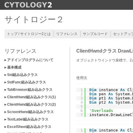
サイトロジー２
トップ / サイトロジー2とは
リファレンス
サンプルコード
セットアッ
リファレンス
ClientHwndクラス DrawL
▸ アドインプログラムについて
オブジェクトウインドウ座標で、2
▸ 基本構成
▸ Std組み込みクラス
使用法
▸ StdFunc組み込みクラス
▸ TabBrowser組み込みクラス
1
Dim
instance 
As
Cl
2
Dim
pen 
As
System.
▸ ClientHwnd組み込みクラス(1)
3
Dim
pt1 
As
System.
4
Dim
pt2 
As
System.
▸ ClientHwnd組み込みクラス(2)
5
6
'Overloads
▸ ScreenHwnd組み込みクラス
7
instance.DrawLineC
▸ TextLabel組み込みクラス
▸ ExcelSheet組み込みクラス
1
Dim
instance 
As
Cl