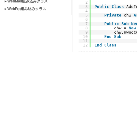
▸ WebMail組み込みクラス
2
3
Public
Class
AddI
▸ WebFtp組み込みクラス
4
5
Private
chw 
A
6
7
Public
Sub
Ne
8
chw = 
New
9
chw.HwndC
10
End
Sub
11
12
End
Class