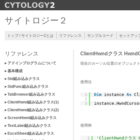
サイトロジー２
トップ / サイトロジー2とは
リファレンス
サンプルコード
セットアッ
リファレンス
ClientHwndクラス Hwn
▸ アドインプログラムについて
現在のカーソル位置のオブジェク
▸ 基本構成
▸ Std組み込みクラス
使用法
▸ StdFunc組み込みクラス
▸ TabBrowser組み込みクラス
1
Dim
instance 
As
Cl
2
▸ ClientHwnd組み込みクラス(1)
3
instance.HwndCurso
▸ ClientHwnd組み込みクラス(2)
▸ ScreenHwnd組み込みクラス
使用例
▸ TextLabel組み込みクラス
▸ ExcelSheet組み込みクラス
1
'ClientHwndクラス 