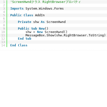
1
'ScreenHwndクラス RightBrowserプロパティ
2
3
Imports
System.Windows.Forms
4
5
Public
Class
AddIn
6
7
Private
shw 
As
ScreenHwnd
8
9
Public
Sub
New
()
10
shw = 
New
ScreenHwnd()
11
MessageBox.Show(shw.RightBrowser.ToString)
12
End
Sub
13
14
End
Class