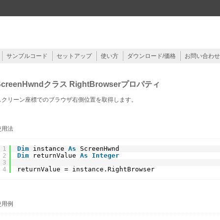
サンプルコード
セットアップ
使い方
ダウンロード/価格
お問い合わせ
ScreenHwndクラス RightBrowserプロパティ
スクリーン座標でのブラウザ右側位置を取得します。
使用法
1
Dim
instance 
As
ScreenHwnd
2
Dim
returnValue 
As
Integer
3
4
returnValue = instance.RightBrowser
使用例