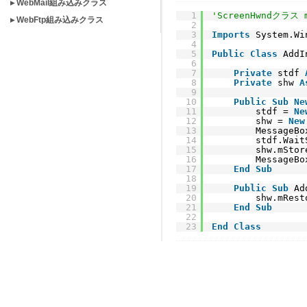
▸ WebMail組み込みクラス
1
'ScreenHwndクラス
▸ WebFtp組み込みクラス
2
3
Imports
System.Wi
4
5
Public
Class
AddI
6
7
Private
stdf 
8
Private
shw 
A
9
10
Public
Sub
Ne
11
stdf = 
Ne
12
shw = 
New
13
MessageBo
14
stdf.Wait
15
shw.mStor
16
MessageBo
17
End
Sub
18
19
Public
Sub
Ad
20
shw.mRest
21
End
Sub
22
23
End
Class