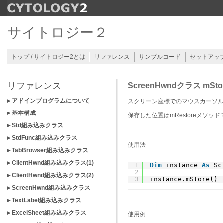
サイトロジー２
トップ / サイトロジー2とは
リファレンス
サンプルコード
セットアッ
リファレンス
ScreenHwndクラス mSt
▸ アドインプログラムについて
スクリーン座標でのマウスカーソ
▸ 基本構成
保存した位置はmRestoreメソ
▸ Std組み込みクラス
▸ StdFunc組み込みクラス
使用法
▸ TabBrowser組み込みクラス
▸ ClientHwnd組み込みクラス(1)
1
Dim
instance 
As
Sc
2
▸ ClientHwnd組み込みクラス(2)
3
instance.mStore()
▸ ScreenHwnd組み込みクラス
▸ TextLabel組み込みクラス
▸ ExcelSheet組み込みクラス
使用例