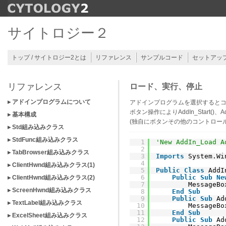
サイトロジー２
トップ / サイトロジー2とは
リファレンス
サンプルコード
セットアッ
リファレンス
ロード、実行、停止
▸ アドインプログラムについて
アドインプログラムを選択するとコンパ
ボタン操作によりAddIn_Start()、A
▸ 基本構成
(独自にボタンその他のコントロー
▸ Std組み込みクラス
▸ StdFunc組み込みクラス
1
'New AddIn_Load 
2
▸ TabBrowser組み込みクラス
3
Imports
System.Wi
4
▸ ClientHwnd組み込みクラス(1)
5
Public
Class
AddI
6
Public
Sub
Ne
▸ ClientHwnd組み込みクラス(2)
7
MessageBo
▸ ScreenHwnd組み込みクラス
8
End
Sub
9
Public
Sub
Ad
▸ TextLabel組み込みクラス
10
MessageBo
11
End
Sub
▸ ExcelSheet組み込みクラス
12
Public
Sub
Ad