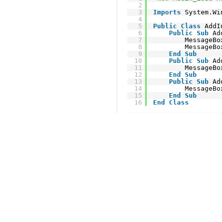
2
3
Imports
System.Wi
4
5
Public
Class
AddI
6
Public
Sub
Ad
7
MessageBo
8
MessageBo
9
End
Sub
10
Public
Sub
Ad
11
MessageBo
12
End
Sub
13
Public
Sub
Ad
14
MessageBo
15
End
Sub
16
End
Class