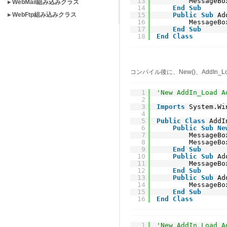
13
MessageBo
▸ WebMail組み込みクラス
14
End
Sub
▸ WebFtp組み込みクラス
15
Public
Sub
Ad
16
MessageBo
17
End
Sub
18
End
Class
コンパイル後に、New()、AddI
1
'New AddIn_Load 
2
3
Imports
System.Wi
4
5
Public
Class
AddI
6
Public
Sub
Ne
7
MessageBo
8
MessageBo
9
End
Sub
10
Public
Sub
Ad
11
MessageBo
12
End
Sub
13
Public
Sub
Ad
14
MessageBo
15
End
Sub
16
End
Class
1
'New AddIn_Load 