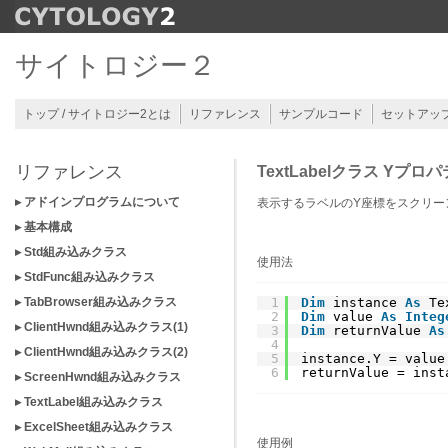
サイトロジー２
トップ / サイトロジー2とは
リファレンス
サンプルコード
セットアッ
リファレンス
TextLabelクラス Yプロ
▸ アドインプログラムについて
表示するラベルのY座標をスクリー
▸ 基本構成
▸ Std組み込みクラス
使用法
▸ StdFunc組み込みクラス
▸ TabBrowser組み込みクラス
1
Dim
instance 
As
Te
2
Dim
value 
As
Integ
▸ ClientHwnd組み込みクラス(1)
3
Dim
returnValue 
As
4
▸ ClientHwnd組み込みクラス(2)
5
instance.Y = value
6
returnValue = inst
▸ ScreenHwnd組み込みクラス
▸ TextLabel組み込みクラス
▸ ExcelSheet組み込みクラス
使用例