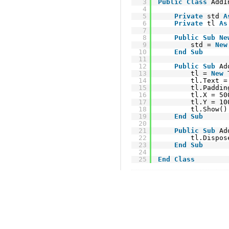
3
Public
Class
AddI
4
5
Private
std 
A
6
Private
tl 
As
7
8
Public
Sub
Ne
9
std = 
New
10
End
Sub
11
12
Public
Sub
Ad
13
tl = 
New
14
tl.Text =
15
tl.Paddin
16
tl.X = 50
17
tl.Y = 10
18
tl.Show()
19
End
Sub
20
21
Public
Sub
Ad
22
tl.Dispos
23
End
Sub
24
25
End
Class