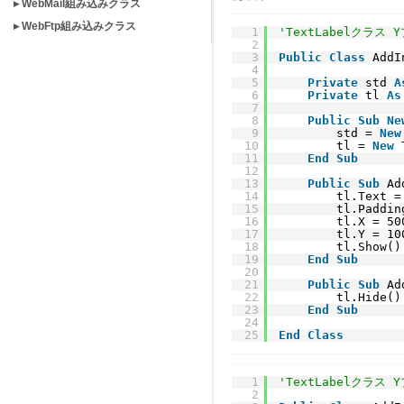
▸ WebMail組み込みクラス
▸ WebFtp組み込みクラス
1
'TextLabelクラス
2
3
Public
Class
AddI
4
5
Private
std 
A
6
Private
tl 
As
7
8
Public
Sub
Ne
9
std = 
New
10
tl = 
New
11
End
Sub
12
13
Public
Sub
Ad
14
tl.Text =
15
tl.Paddin
16
tl.X = 50
17
tl.Y = 10
18
tl.Show()
19
End
Sub
20
21
Public
Sub
Ad
22
tl.Hide()
23
End
Sub
24
25
End
Class
1
'TextLabelクラス
2