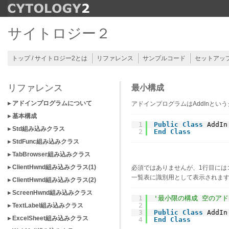
サイトロジー２
トップ / サイトロジー2とは
リファレンス
サンプルコード
セットアッ
リファレンス
最小構成
▸ アドインプログラムについて
アドインプログラムはAddInと
▸ 基本構成
1
Public
Class
AddIn
▸ Std組み込みクラス
2
End
Class
▸ StdFunc組み込みクラス
▸ TabBrowser組み込みクラス
▸ ClientHwnd組み込みクラス(1)
必須ではありませんが、1行目には
一覧表に識別用として表示されま
▸ ClientHwnd組み込みクラス(2)
▸ ScreenHwnd組み込みクラス
1
'最小限の構成 空のアドイ
2
▸ TextLabel組み込みクラス
3
Public
Class
AddIn
▸ ExcelSheet組み込みクラス
4
End
Class